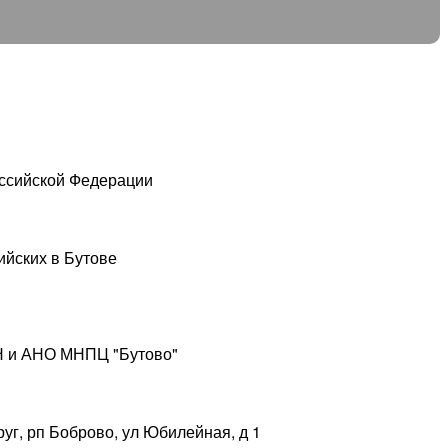
оссийской Федерации
ийских в Бутове
АН и АНО МНПЦ "Бутово"
уг, рп Боброво, ул Юбилейная, д 1