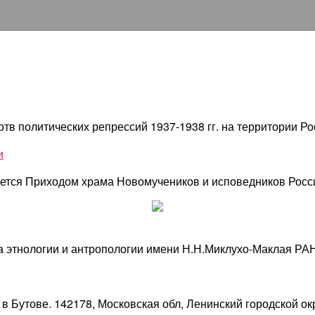
тв политических репрессий 1937-1938 гг. на территории Р
и
ется Приходом храма Новомучеников и исповедников Росс
та этнологии и антропологии имени Н.Н.Миклухо-Маклая Р
 Бутове. 142178, Московская обл, Ленинский городской окр