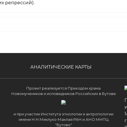
х репрессий).
АНАЛИТИЧЕСКИЕ КАРТЫ
Проект реализуется Приходом храма
Новомучеников и исповедников Российских в Бутове
и при участии Института этнологии и антропологии
имени Н.Н.Миклухо-Маклая РАН и АНО МНПЦ
г
"Бутово"