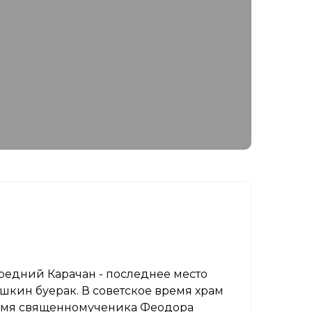
Средний Карачан - последнее место
шкин буерак. В советское время храм
о имя священномученика Феодора