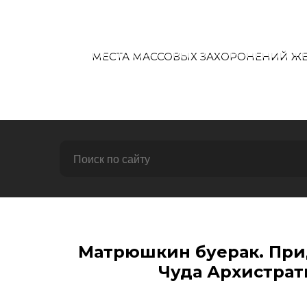
Перейти
к
содержимому
МЕСТА МАССОВЫХ ЗАХОРОНЕНИЙ ЖЕР
ГЛАВНАЯ
Матрюшкин буерак. При
Чуда Архистрат