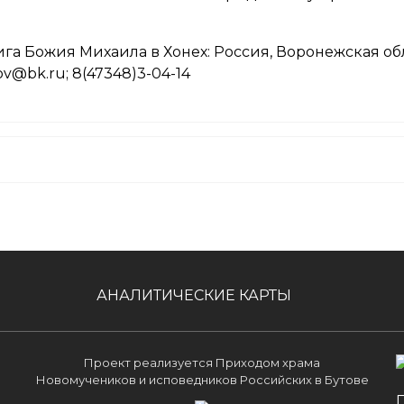
га Божия Михаила в Хонех: Россия, Воронежская обл
ikov@bk.ru; 8(47348)3-04-14
АНАЛИТИЧЕСКИЕ КАРТЫ
Проект реализуется Приходом храма
Новомучеников и исповедников Российских в Бутове