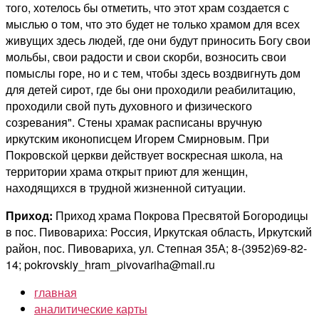
того, хотелось бы отметить, что этот храм создается с
мыслью о том, что это будет не только храмом для всех
живущих здесь людей, где они будут приносить Богу свои
мольбы, свои радости и свои скорби, возносить свои
помыслы горе, но и с тем, чтобы здесь воздвигнуть дом
для детей сирот, где бы они проходили реабилитацию,
проходили свой путь духовного и физического
созревания". Стены храмак расписаны вручную
иркутским иконописцем Игорем Смирновым. При
Покровской церкви действует воскресная школа, на
территории храма открыт приют для женщин,
находящихся в трудной жизненной ситуации.
Приход:
Приход храма Покрова Пресвятой Богородицы
в пос. Пивовариха: Россия, Иркутская область, Иркутский
район, пос. Пивовариха, ул. Степная 35А; 8-(3952)69-82-
14; pokrovskiy_hram_pivovariha@mail.ru
главная
аналитические карты