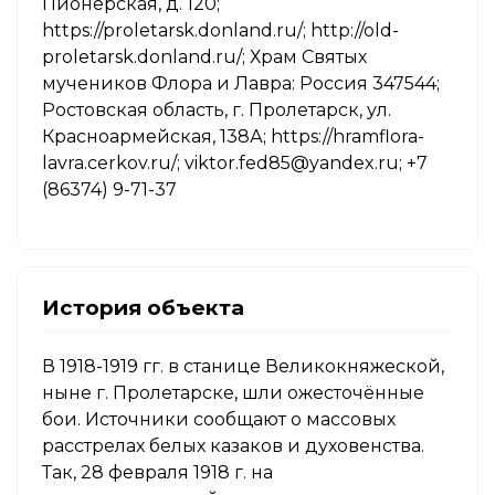
Пионерская, д. 120;
https://proletarsk.donland.ru/; http://old-
proletarsk.donland.ru/; Храм Святых
мучеников Флора и Лавра: Россия 347544;
Ростовская область, г. Пролетарск, ул.
Красноармейская, 138А; https://hramflora-
lavra.cerkov.ru/; viktor.fed85@yandex.ru; +7
(86374) 9-71-37
История объекта
В 1918-1919 гг. в станице Великокняжеской,
ныне г. Пролетарске, шли ожесточённые
бои. Источники сообщают о массовых
расстрелах белых казаков и духовенства.
Так, 28 февраля 1918 г. на