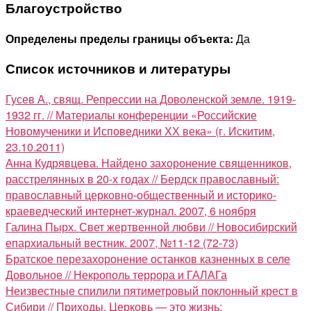
Благоустройство
Определены пределы границы объекта:
Да
Список источников и литературы
Гусев А., свящ. Репрессии на Доволенской земле. 1919-
1932 гг. // Материалы конференции «Российские
Новомученики и Исповедники ХХ века» (г. Искитим,
23.10.2011)
Анна Кудрявцева. Найдено захоронение священников,
расстрелянных в 20-х годах // Бердск православный:
православный церковно-общественный и историко-
краеведческий интернет-журнал. 2007, 6 ноября
Галина Пырх. Свет жертвенной любви // Новосибирский
епархиальный вестник. 2007, №11-12 (72-73)
Братское перезахоронение останков казненных в селе
Довольное // Некрополь террора и ГАЛАГа
Неизвестные спилили пятиметровый поклонный крест в
Сибири // Приходы. Церковь — это жизнь: