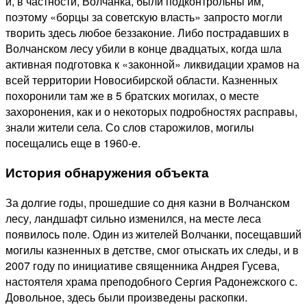
и, в частности, Волчанка, были подконтрольны им,
поэтому «борцы за советскую власть» запросто могли
творить здесь любое беззаконие. Либо пострадавших в
Волчанском лесу убили в конце двадцатых, когда шла
активная подготовка к «законной» ликвидации храмов на
всей территории Новосибирской области. Казненных
похоронили там же в 5 братских могилах, о месте
захоронения, как и о некоторых подробностях расправы,
знали жители села. Со слов старожилов, могилы
посещались еще в 1960-е.
История обнаружения объекта
За долгие годы, прошедшие со дня казни в Волчанском
лесу, ландшафт сильно изменился, на месте леса
появилось поле. Один из жителей Волчанки, посещавший
могилы казненных в детстве, смог отыскать их следы, и в
2007 году по инициативе священника Андрея Гусева,
настоятеля храма преподобного Сергия Радонежского с.
Довольное, здесь были произведены раскопки.