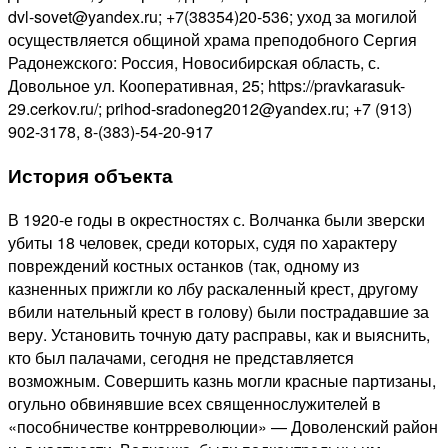
dvl-sovet@yandex.ru; +7(38354)20-536; уход за могилой
осуществляется общиной храма преподобного Сергия
Радонежского: Россия, Новосибирская область, с.
Довольное ул. Кооперативная, 25; https://pravkarasuk-
29.cerkov.ru/; prihod-sradoneg2012@yandex.ru; +7 (913)
902-3178, 8-(383)-54-20-917
История объекта
В 1920-е годы в окрестностях с. Волчанка были зверски
убиты 18 человек, среди которых, судя по характеру
повреждений костных останков (так, одному из
казненных прижгли ко лбу раскаленный крест, другому
вбили нательный крест в голову) были пострадавшие за
веру. Установить точную дату расправы, как и выяснить,
кто был палачами, сегодня не представляется
возможным. Совершить казнь могли красные партизаны,
огульно обвинявшие всех священнослужителей в
«пособничестве контрреволюции» — Доволенский район