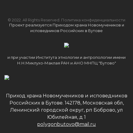
© 2022. All Rights Reserved.
Политика конфиденциальности
Проект реализуется Приходом храма Новомучеников и
исповедников Российских в Бутове
и при участии Института этнологии и антропологии имени
Н.Н.Миклухо-Маклая РАН и АНО МНПЦ "Бутово"
Приход храма Новомучеников и исповедников
Российских в Бутове. 142178, Московская обл,
Ленинский городской округ, рп Боброво, ул
Юбилейная, д 1
polygonbutovo@mail.ru