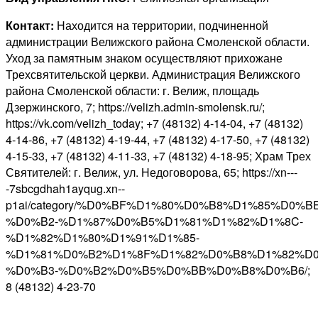
Контакт:
Находится на территории, подчиненной
администрации Велижского района Смоленской области.
Уход за памятным знаком осуществляют прихожане
Трехсвятительской церкви. Администрация Велижского
района Смоленской области: г. Велиж, площадь
Дзержинского, 7; https://velizh.admin-smolensk.ru/;
https://vk.com/velizh_today; +7 (48132) 4-14-04, +7 (48132)
4-14-86, +7 (48132) 4-19-44, +7 (48132) 4-17-50, +7 (48132)
4-15-33, +7 (48132) 4-11-33, +7 (48132) 4-18-95; Храм Трех
Святителей: г. Велиж, ул. Недоговорова, 65; https://xn---
-7sbcgdhah1ayqug.xn--
p1ai/category/%D0%BF%D1%80%D0%B8%D1%85%D0
%D0%B2-%D1%87%D0%B5%D1%81%D1%82%D1%8C-
%D1%82%D1%80%D1%91%D1%85-
%D1%81%D0%B2%D1%8F%D1%82%D0%B8%D1%82%D
%D0%B3-%D0%B2%D0%B5%D0%BB%D0%B8%D0%B6/;
8 (48132) 4-23-70