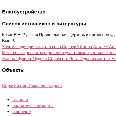
Благоустройство
Список источников и литературы
Козик Е.А. Русская Православная Церковь и органы госуда
Вып. 6.
Зачем люди приезжают в село Сорочий Лог на Алтае // Алт
Место расстрела и захоронения участников крестьянского 
Жанна Щукина. Чудеса Сорочьего Лога. Одно из святых мес
Объекты
Сорочий Лог. Поклонный крест
главная
аналитические карты
о проекте