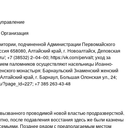
управление
:
Организация
ритории, подчиненной Администрации Первомайского
ссия 658080, Алтайский край, г. Новоалтайск, ​Деповская
.ru/; +7 (38532) 2‒04‒00; https://vk.com/pervalt; уход за
прием паломников осуществляют насельницы Иоанно-
енского монастыря: Барнаульский Знаменский женский
Алтайский край, г. Барнаул, Большая Олонская ул., 24;
a.ru/?page_id=227; +7 385 263-43-48
, вызванного проводимой новой властью продразверсткой.
ятно, после подавления восстания здесь же были казнены
 семьями. Позднее рядом с предполагаемым местом