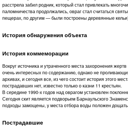
расстрела забил родник, который стал привлекать многоч
паломничества продолжались, овраг стал считаться святы
пещерах, по другим — были построены деревянные кельи),
История обнаружения объекта
История коммеморации
Вокруг источника и утраченного места захоронения жерт
очень интересных по содержанию, однако не проливающих 
архивах, и сегодня все, из чего состоит история этого м
пострадавших нет, известно только о казни 11 крестьян.
В середине 1990-х годов над оврагом установлен поклонны
Сегодня скит является подворьем Барнаульского Знаменск
подходы замощены, у места отбора воды положен дощаты
Пострадавшие