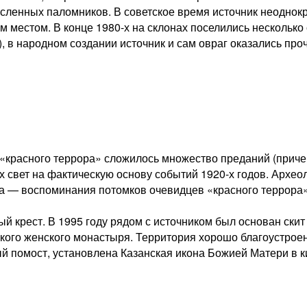
исленных паломников. В советское время источник неоднокр
м местом. В конце 1980-х на склонах поселились нескольк
 в народном создании источник и сам овраг оказались проч
в «красного террора» сложилось множество преданий (прич
свет на фактическую основу событий 1920-х годов. Археол
еста — воспоминания потомков очевидцев «красного террора
й крест. В 1995 году рядом с источником был основан скит
ого женского монастыря. Территория хорошо благоустроена
й помост, установлена Казанская икона Божией Матери в 