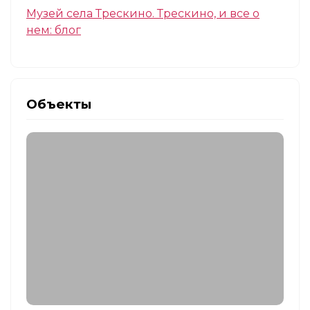
Музей села Трескино. Трескино, и все о
нем: блог
Объекты