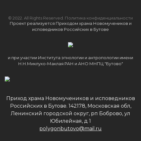
© 2022. All Rights Reserved.
Политика конфиденциальности
Проект реализуется Приходом храма Новомучеников и
исповедников Российских в Бутове
и при участии Института этнологии и антропологии имени
Н.Н.Миклухо-Маклая РАН и АНО МНПЦ "Бутово"
Приход храма Новомучеников и исповедников
Российских в Бутове. 142178, Московская обл,
Ленинский городской округ, рп Боброво, ул
Юбилейная, д 1
polygonbutovo@mail.ru