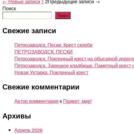
Пагинация
←
Новые
записи
1
2
Предыдущие
записи
→
Поиск
записей
Поиск
Свежие записи
Петрозаводск. Пески. Крест скорби
ПЕТРОЗАВОДСК. ПЕСКИ
Петрозаводск. Поклонный крест на объездной дороге
Петрозаводск. Зарецкое кладбище. Памятный крест
Новая Ухтарка. Поклонный крест
Свежие комментарии
Автор комментария
к
Привет, мир!
Архивы
Апрель 2026